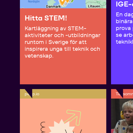
IGE-
En dag
Hitta STEM!
binära
prova 
Kartläggning av STEM-
se arb
aktiviteter och -utbildningar
teknik
runtom i Sverige för att
inspirera unga till teknik och
vetenskap.
pepp.io
Teksom