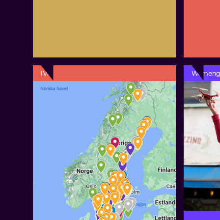
IVA
Womengi