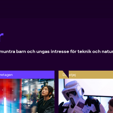
r
muntra barn och ungas intresse för teknik och natu
retagen
Datatjej