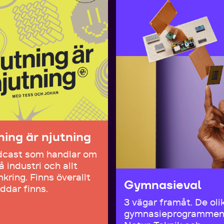
ning är njutning
dcast som handlar om
å industri och allt
kring. Finns överallt
Gymnasieval
ddar finns.
3 vägar framåt. De oli
gymnasieprogrammen