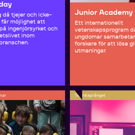
day
Junior Academy
 då tjejer och icke-
 får möjlighet att
Ett internationellt
på ingenjörsyrket och
vetenskapsprogram d
etslivet inom
ungdomar samarbeta
branschen.
forskare för att lösa g
utmaningar.
mar
Tekniksprånget