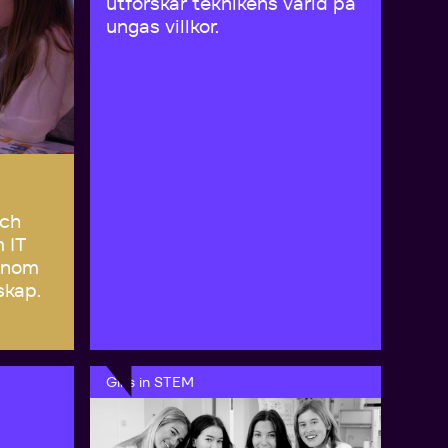
utforskar teknikens värld på
ungas villkor.
och
m IT
enom
skap.
Girls in STEM