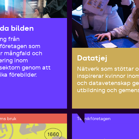
da bilden
ng från
kföretagen som
r mångfald och
Datatjej
ering inom
sektorn genom att
Nätverk som stöttar 
ika förebilder.
inspirerar kvinnor ino
och datavetenskap g
utbildning och gemen
lms bruk
Teknikföretagen