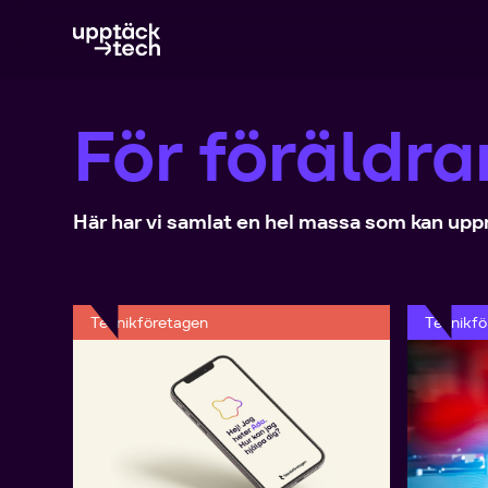
För föräldra
Här har vi samlat en hel massa som kan upp
Teknikföretagen
Teknikfö