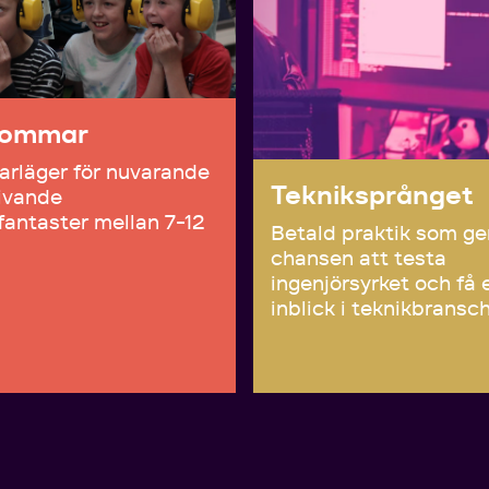
sommar
rläger för nuvarande
Tekniksprånget
ivande
fantaster mellan 7-12
Betald praktik som ge
chansen att testa
ingenjörsyrket och få 
inblick i teknikbransc