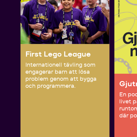
First Lego League
Internationell tävling som
engagerar barn att lösa
problem genom att bygga
Gjut
och programmera.
En po
livet p
runtom
där po