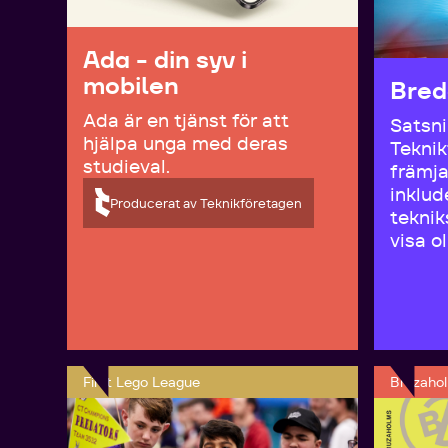
Ada - din syv i
mobilen
Bred
Ada är en tjänst för att
Satsni
hjälpa unga med deras
Tekni
studieval.
främja
inklud
Producerat av Teknikföretagen
teknik
visa ol
First Lego League
Bruzaho