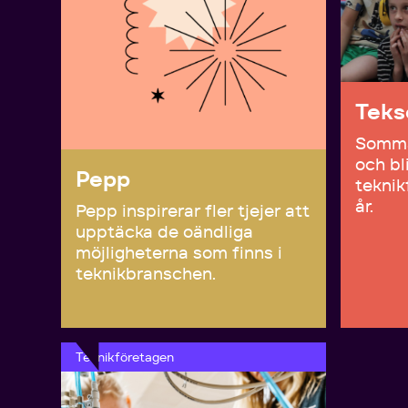
Tek
Somma
och bl
Pepp
teknik
år.
Pepp inspirerar fler tjejer att
upptäcka de oändliga
möjligheterna som finns i
teknikbranschen.
Teknikföretagen