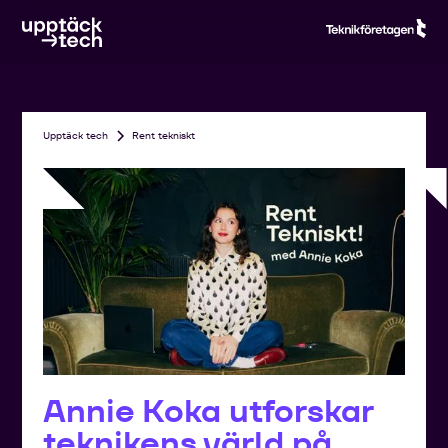
Upptäck tech
Rent tekniskt
Annie Koka utforskar
teknikens värld på