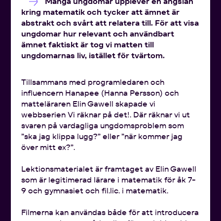
Många ungdomar upplever en ängslan
kring matematik och tycker att ämnet är
abstrakt och svårt att relatera till. För att visa
ungdomar hur relevant och användbart
ämnet faktiskt är tog vi matten till
ungdomarnas liv, istället för tvärtom.
Tillsammans med programledaren och
influencern Hanapee (Hanna Persson) och
matteläraren Elin Gawell skapade vi
webbserien Vi räknar på det!. Där räknar vi ut
svaren på vardagliga ungdomsproblem som
”ska jag klippa lugg?” eller ”när kommer jag
över mitt ex?”.
Lektionsmaterialet är framtaget av Elin Gawell
som är legitimerad lärare i matematik för åk 7-
9 och gymnasiet och fil.lic. i matematik.
Filmerna kan användas både för att introducera