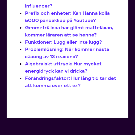
influencer?
Prefix och enheter: Kan Hanna kolla
5000 pandaklipp på Youtube?
Geometri: Issa har glömt matteläxan,
kommer läraren att se henne?
Funktioner: Lugg eller inte lugg?
Problemlösning: När kommer nästa
säsong av 13 reasons?
Algebraiskt uttryck: Hur mycket
energidryck kan vi dricka?
Förändringsfaktor: Hur lång tid tar det
att komma över ett ex?