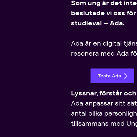
Som ung är det inte l
beslutade vi oss fö
studieval – Ada.
Ada är en digital tjä
resonera med Ada för 
Testa Ada
Lyssnar, förstår och
Ada anpassar sitt sä
antal olika personli
tillsammans med Un