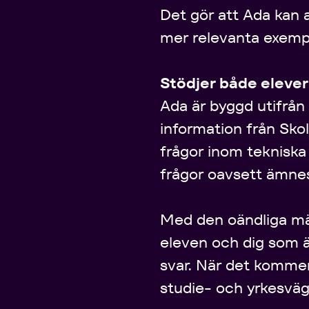
Det gör att Ada kan a
mer relevanta exempel
Stödjer både eleve
Ada är byggd utifrån 
information från Skol
frågor inom tekniska
frågor oavsett ämnes
Med den oändliga mä
eleven och dig som är
svar. När det kommer
studie- och yrkesväg