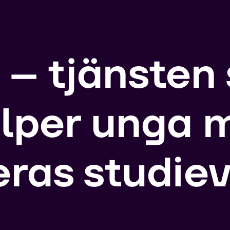
 – tjänsten
älper unga 
eras studiev