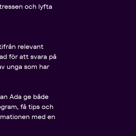
ntressen och lyfta
tifrån relevant
ad för att svara på
 av unga som har
kan Ada ge både
ogram, få tips och
formationen med en