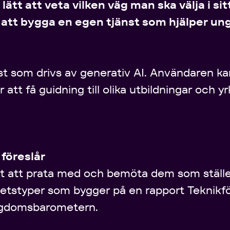
ätt att veta vilken väg man ska välja i sitt
r att bygga en egen tjänst som hjälper u
nst som drivs av generativ AI. Användaren kan 
att få guidning till olika utbildningar och yr
 föreslår
tt att prata med och bemöta dem som ställer
ghetstyper som bygger på en rapport Teknikf
gdomsbarometern.