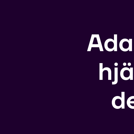
Ada
hj
d