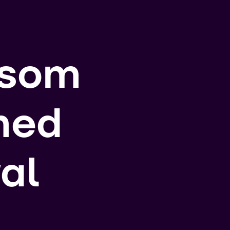
 som
med
al